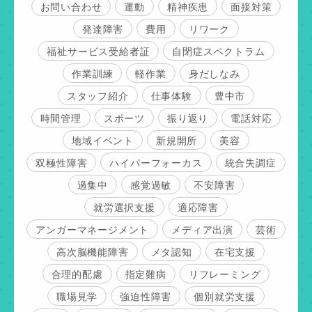
お問い合わせ
運動
精神疾患
面接対策
発達障害
費用
リワーク
福祉サービス受給者証
自閉症スペクトラム
作業訓練
軽作業
身だしなみ
スタッフ紹介
仕事体験
豊中市
時間管理
スポーツ
振り返り
電話対応
地域イベント
新規開所
美容
双極性障害
ハイパーフォーカス
統合失調症
過集中
感覚過敏
不安障害
就労選択支援
適応障害
アンガーマネージメント
メディア出演
芸術
高次脳機能障害
メタ認知
在宅支援
合理的配慮
指定難病
リフレーミング
職場見学
強迫性障害
個別就労支援