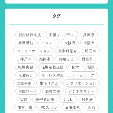
タグ
就労移行支援
支援プログラム
兵庫県
就職活動
イベント
大阪府
大阪市
コミュニケーション
事業所紹介
明石市
神戸市
姫路市
お知らせ
西宮市
職場実習
職場定着支援
見学
相談
制度紹介
ストレス対処
チームワーク
支援事例
生活リズム
レクリエーション
実践ワーク
就職支援
ビジネスマナー
実績
障害者雇用
うつ病
対処法
加古川市
PCスキル
雇用体系
余暇