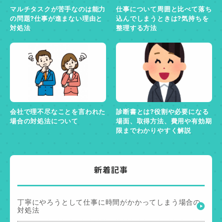
マルチタスクが苦手なのは能力
仕事について周囲と比べて落ち
の問題?仕事が進まない理由と
込んでしまうときは?気持ちを
対処法
整理する方法
会社で理不尽なことを言われた
診断書とは?役割や必要になる
場合の対処法について
場面、取得方法、費用や有効期
限までわかりやすく解説
新着記事
丁寧にやろうとして仕事に時間がかかってしまう場合の
対処法