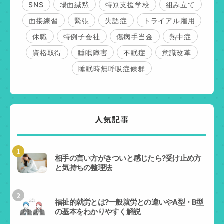
SNS
場面緘黙
特別支援学校
組み立て
面接練習
緊張
失語症
トライアル雇用
休職
特例子会社
傷病手当金
熱中症
資格取得
睡眠障害
不眠症
意識改革
睡眠時無呼吸症候群
人気記事
1
相手の言い方がきついと感じたら?受け止め方
と気持ちの整理法
2
福祉的就労とは?一般就労との違いやA型・B型
の基本をわかりやすく解説