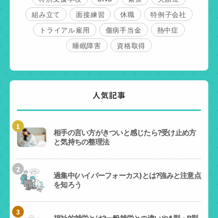
組み立て
面接練習
休職
特例子会社
トライアル雇用
傷病手当金
熱中症
睡眠障害
資格取得
人気記事
1
相手の言い方がきついと感じたら?受け止め方
と気持ちの整理法
2
過集中(ハイパーフォーカス)とは?強みと注意点
を知ろう
3