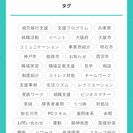
タグ
就労移行支援
支援プログラム
兵庫県
就職活動
イベント
大阪府
大阪市
コミュニケーション
事業所紹介
明石市
神戸市
姫路市
お知らせ
西宮市
職場実習
職場定着支援
見学
相談
制度紹介
ストレス対処
チームワーク
支援事例
生活リズム
レクリエーション
実践ワーク
就職支援
ビジネスマナー
実績
障害者雇用
うつ病
対処法
加古川市
PCスキル
雇用体系
余暇
お問い合わせ
運動
精神疾患
面接対策
費用
リワーク
発達障害
スタッフ紹介