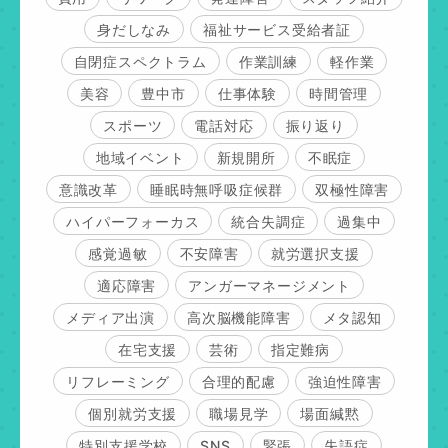
身だしなみ
福祉サービス受給者証
自閉症スペクトラム
作業訓練
軽作業
美容
豊中市
仕事体験
時間管理
スポーツ
電話対応
振り返り
地域イベント
新規開所
不眠症
意識改革
睡眠時無呼吸症候群
双極性障害
ハイパーフォーカス
統合失調症
過集中
感覚過敏
不安障害
就労選択支援
適応障害
アンガーマネージメント
メディア出演
高次脳機能障害
メタ認知
在宅支援
芸術
指定難病
リフレーミング
合理的配慮
強迫性障害
個別就労支援
職場見学
場面緘黙
特別支援学校
SNS
緊張
失語症