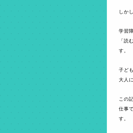
しかし
学習
「読
す。
子ど
大人
この記
仕事
す。