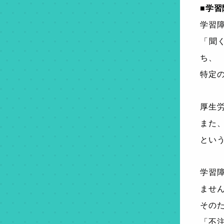
■学習
学習障害
「聞
ち、
特定
厚生
また、近
とい
学習
ませ
その
「不