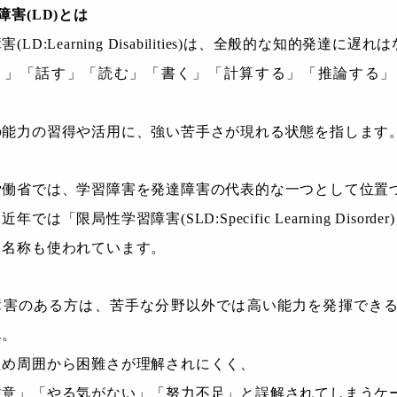
障害(LD)とは
(LD:Learning Disabilities)は、全般的な知的発達に
く」「話す」「読む」「書く」「計算する」「推論する」
の能力の習得や活用に、強い苦手さが現れる状態を指します
労働省では、学習障害を発達障害の代表的な一つとして位置
年では「限局性学習障害(SLD:Specific Learning Disorder
う名称も使われています。
障害のある方は、苦手な分野以外では高い能力を発揮でき
ん。
ため周囲から困難さが理解されにくく、
注意」「やる気がない」「努力不足」と誤解されてしまうケ