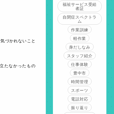
福祉サービス受給
者証
自閉症スペクトラ
ム
作業訓練
軽作業
で気づかれないこと
身だしなみ
スタッフ紹介
仕事体験
立たなかったもの
豊中市
時間管理
スポーツ
電話対応
振り返り