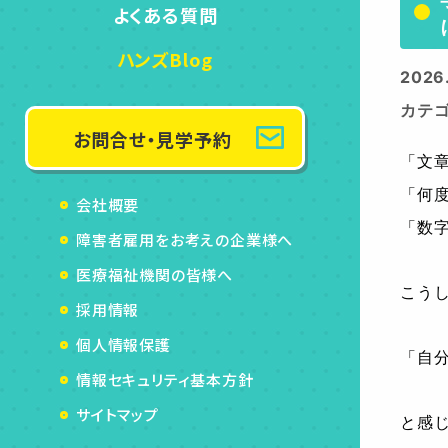
よくある質問
ハンズBlog
2026
カテ
お問合せ・見学予約
「文
「何
会社概要
「数
障害者雇用をお考えの企業様へ
医療福祉機関の皆様へ
こう
採用情報
個人情報保護
「自
情報セキュリティ基本方針
サイトマップ
と感