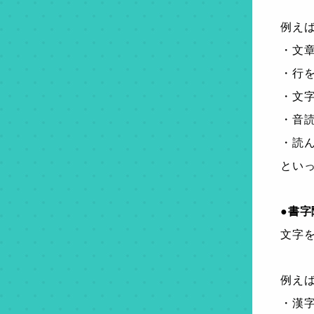
例え
・文
・行
・文
・音
・読
とい
●書字
文字
例え
・漢