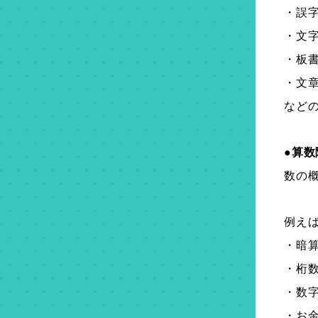
・誤
・文
・板
・文
など
●算数
数の
例え
・暗
・桁
・数
・お