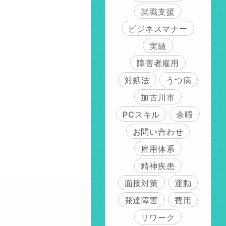
就職支援
ビジネスマナー
実績
障害者雇用
対処法
うつ病
加古川市
PCスキル
余暇
お問い合わせ
雇用体系
精神疾患
面接対策
運動
発達障害
費用
リワーク