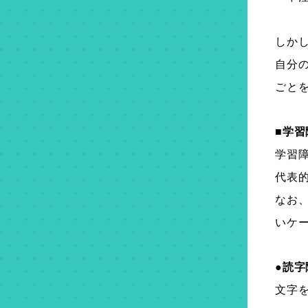
しか
自分
ごと
■学習
学習
代表
なお
いケ
●読字
文字