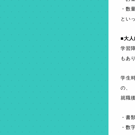
・数
とい
■大
学習
もあ
学生
の、
就職
・書
・数