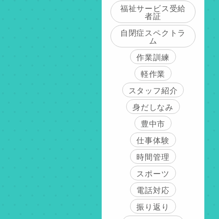
福祉サービス受給
者証
自閉症スペクトラ
ム
作業訓練
軽作業
スタッフ紹介
身だしなみ
豊中市
仕事体験
時間管理
スポーツ
電話対応
振り返り