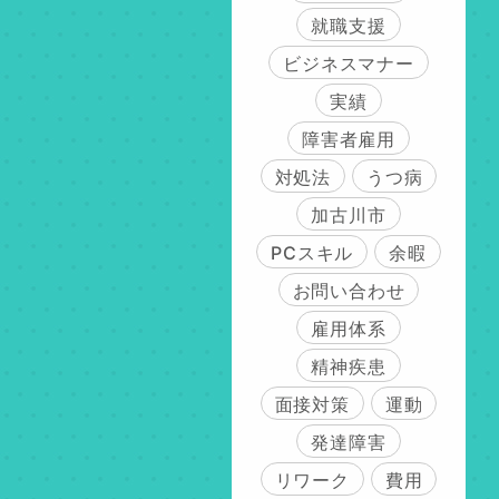
就職支援
ビジネスマナー
実績
障害者雇用
対処法
うつ病
加古川市
PCスキル
余暇
お問い合わせ
雇用体系
精神疾患
面接対策
運動
発達障害
リワーク
費用