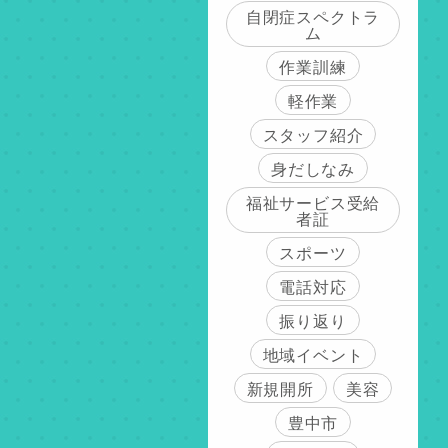
自閉症スペクトラ
ム
作業訓練
軽作業
スタッフ紹介
身だしなみ
福祉サービス受給
者証
スポーツ
電話対応
振り返り
地域イベント
新規開所
美容
豊中市