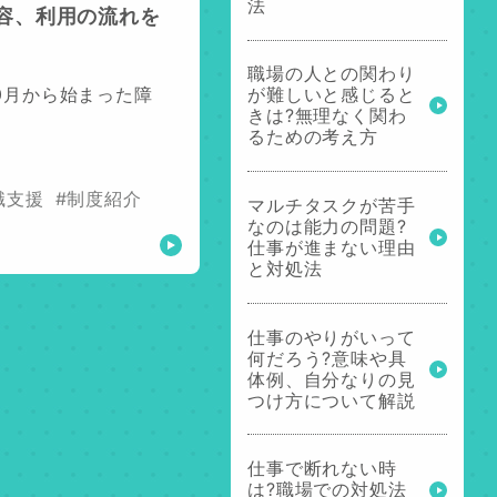
法
容、利用の流れを
職場の人との関わり
10月から始まった障
が難しいと感じると
きは?無理なく関わ
るための考え方
職支援
#制度紹介
マルチタスクが苦手
なのは能力の問題?
仕事が進まない理由
と対処法
仕事のやりがいって
何だろう?意味や具
体例、自分なりの見
つけ方について解説
仕事で断れない時
は?職場での対処法