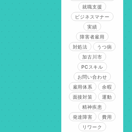
就職支援
ビジネスマナー
実績
障害者雇用
対処法
うつ病
加古川市
PCスキル
お問い合わせ
雇用体系
余暇
面接対策
運動
精神疾患
発達障害
費用
リワーク