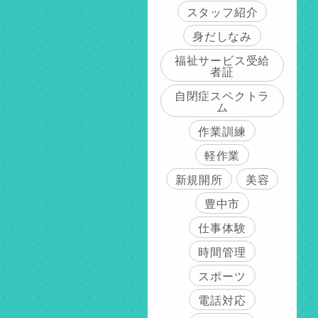
スタッフ紹介
身だしなみ
福祉サービス受給
者証
自閉症スペクトラ
ム
作業訓練
軽作業
新規開所
美容
豊中市
仕事体験
時間管理
スポーツ
電話対応