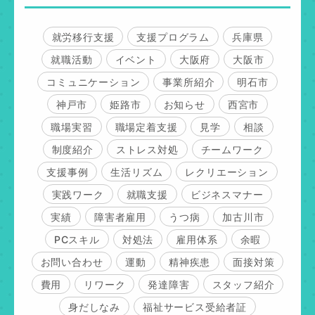
就労移行支援
支援プログラム
兵庫県
就職活動
イベント
大阪府
大阪市
コミュニケーション
事業所紹介
明石市
神戸市
姫路市
お知らせ
西宮市
職場実習
職場定着支援
見学
相談
制度紹介
ストレス対処
チームワーク
支援事例
生活リズム
レクリエーション
実践ワーク
就職支援
ビジネスマナー
実績
障害者雇用
うつ病
加古川市
PCスキル
対処法
雇用体系
余暇
お問い合わせ
運動
精神疾患
面接対策
費用
リワーク
発達障害
スタッフ紹介
身だしなみ
福祉サービス受給者証