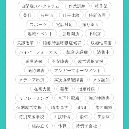
自閉症スペクトラム
作業訓練
軽作業
美容
豊中市
仕事体験
時間管理
スポーツ
電話対応
振り返り
地域イベント
新規開所
不眠症
意識改革
睡眠時無呼吸症候群
双極性障害
ハイパーフォーカス
統合失調症
過集中
感覚過敏
不安障害
就労選択支援
適応障害
アンガーマネージメント
メディア出演
高次脳機能障害
メタ認知
在宅支援
芸術
指定難病
リフレーミング
合理的配慮
強迫性障害
個別就労支援
職場見学
SNS
場面緘黙
特別支援学校
面接練習
緊張
失語症
組み立て
休職
特例子会社