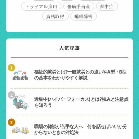
トライアル雇用
傷病手当金
熱中症
資格取得
睡眠障害
人気記事
1
福祉的就労とは?一般就労との違いやA型・B型
の基本をわかりやすく解説
2
過集中(ハイパーフォーカス)とは?強みと注意点
を知ろう
3
職場の雑談が苦手な人へ 何を話せばいいか分
からないときの対処法