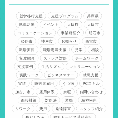
就労移行支援
支援プログラム
兵庫県
就職活動
イベント
大阪府
大阪市
コミュニケーション
事業所紹介
明石市
姫路市
神戸市
お知らせ
西宮市
職場実習
職場定着支援
見学
相談
制度紹介
ストレス対処
チームワーク
支援事例
生活リズム
レクリエーション
実践ワーク
ビジネスマナー
就職支援
実績
障害者雇用
うつ病
PCスキル
加古川市
雇用体系
余暇
お問い合わせ
面接対策
対処法
運動
精神疾患
リワーク
費用
発達障害
スタッフ紹介
身だしなみ
福祉サービス受給者証