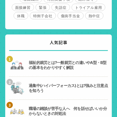
面接練習
緊張
失語症
トライアル雇用
休職
特例子会社
傷病手当金
熱中症
人気記事
1
福祉的就労とは?一般就労との違いやA型・B型
の基本をわかりやすく解説
2
過集中(ハイパーフォーカス)とは?強みと注意点
を知ろう
3
職場の雑談が苦手な人へ 何を話せばいいか分
からないときの対処法