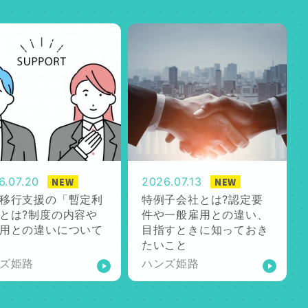
6.07.20
2026.07.13
NEW
NEW
移行支援の「暫定利
特例子会社とは?認定要
とは?制度の内容や
件や一般雇用との違い、
用との違いについて
目指すときに知っておき
たいこと
ズ姫路
ハンズ姫路