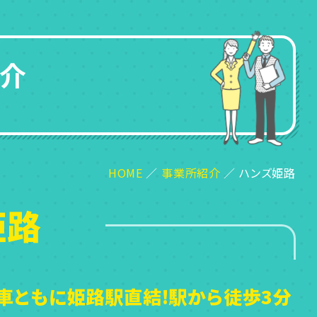
介
HOME
事業所紹介
ハンズ姫路
姫路
電車ともに姫路駅直結!駅から徒歩3分