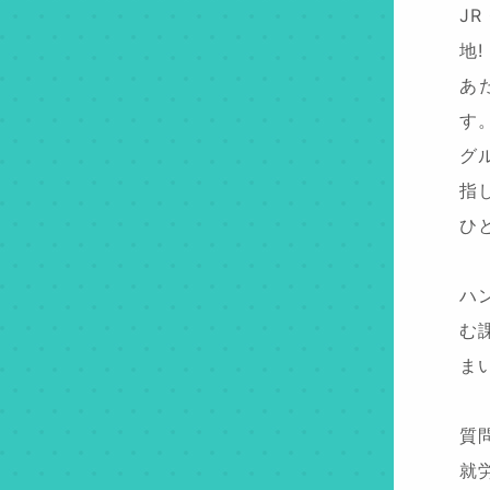
J
地!
あ
す
グ
指
ひ
ハ
む
ま
質
就