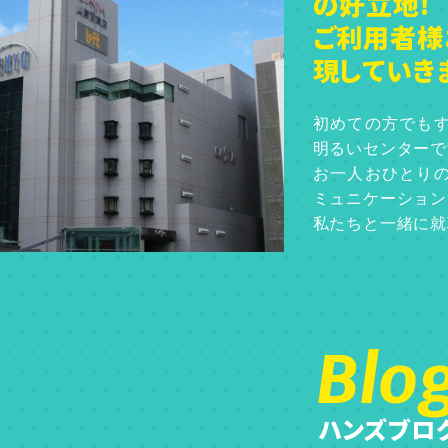
の好立地!
ご利用者様
現していきま
初めての方でも
明るいセンターで
お一人おひとり
ミュニケーション
私たちと一緒に就
Blo
ハンズブロ