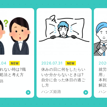
.04
2026.07.31
202
NEW
NEW
れない時は?職
休みの日に何をしたらい
就労
処法と考え方
いか分からないときは?
用」
自分に合った休日の過ご
本利
路
し方
解説
ハンズ姫路
ハン