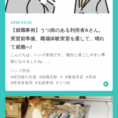
2024.10.28
【就職事例】うつ病のある利用者Aさん。
実習前準備、職場体験実習を通して、晴れ
て就職へ!
こんにちは、ハンズ蛍池です。 随分と過ごしやすい季
節になりましたね。 …
ハンズ蛍池
#就労移行支援
#就職活動
#
#職場実習
#実績
#障害者雇用
#支援事例
#うつ病