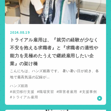
2024.08.19
トライアル雇用は、『就労の経験が少なく
不安を抱える求職者』と『求職者の適性や
能力を見極めたうえで継続雇用したい企
業』の架け橋
こんにちは、ハンズ姫路です。 暑い暑い日が続き、各
地で最高気温の記録が…
ハンズ姫路
#就労移行支援
#職場実習
#障害者雇用
#支援事例
#トライアル雇用