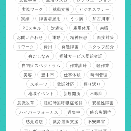
実践ワーク
就職支援
ビジネスマナー
実績
障害者雇用
うつ病
加古川市
PCスキル
対処法
雇用体系
余暇
お問い合わせ
運動
精神疾患
面接対策
リワーク
費用
発達障害
スタッフ紹介
身だしなみ
福祉サービス受給者証
自閉症スペクトラム
作業訓練
軽作業
美容
豊中市
仕事体験
時間管理
スポーツ
電話対応
振り返り
地域イベント
新規開所
不眠症
意識改革
睡眠時無呼吸症候群
双極性障害
ハイパーフォーカス
過集中
統合失調症
感覚過敏
就労選択支援
不安障害
アンガーマネージメント
メディア出演