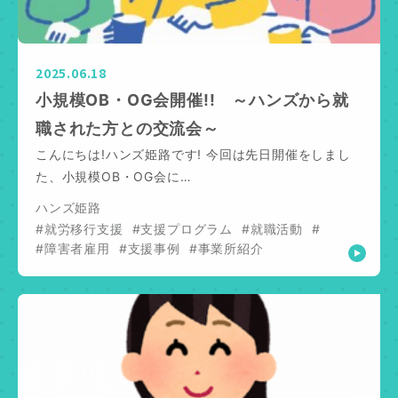
2025.06.18
小規模OB・OG会開催!! ～ハンズから就
職された方との交流会～
こんにちは!ハンズ姫路です! 今回は先日開催をしまし
た、小規模OB・OG会に…
ハンズ姫路
#就労移行支援
#支援プログラム
#就職活動
#
#障害者雇用
#支援事例
#事業所紹介