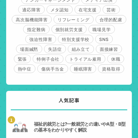
適応障害
メタ認知
在宅支援
芸術
高次脳機能障害
リフレーミング
合理的配慮
指定難病
個別就労支援
職場見学
強迫性障害
特別支援学校
SNS
場面緘黙
失語症
組み立て
面接練習
緊張
特例子会社
トライアル雇用
休職
熱中症
傷病手当金
睡眠障害
資格取得
人気記事
1
福祉的就労とは?一般就労との違いやA型・B型
の基本をわかりやすく解説