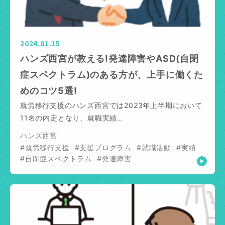
2024.01.15
ハンズ西宮が教える!発達障害やASD(自閉
症スペクトラム)のある方が、上手に働くた
めのコツ5選!
就労移行支援のハンズ西宮では2023年上半期において
11名の内定となり、就職実績…
ハンズ西宮
#就労移行支援
#支援プログラム
#就職活動
#実績
#自閉症スペクトラム
#発達障害