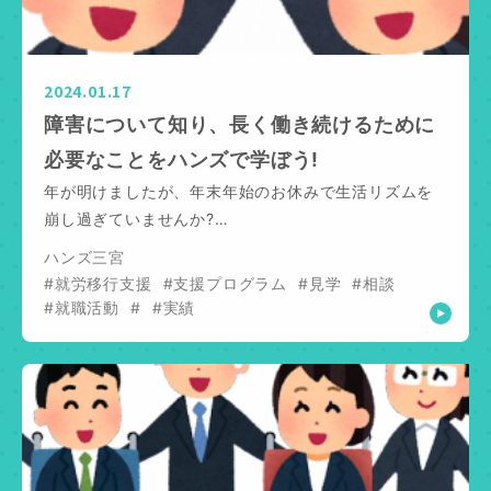
2024.01.17
障害について知り、長く働き続けるために
必要なことをハンズで学ぼう!
年が明けましたが、年末年始のお休みで生活リズムを
崩し過ぎていませんか?…
ハンズ三宮
#就労移行支援
#支援プログラム
#見学
#相談
#就職活動
#
#実績