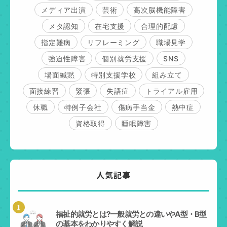
メディア出演
芸術
高次脳機能障害
メタ認知
在宅支援
合理的配慮
指定難病
リフレーミング
職場見学
強迫性障害
個別就労支援
SNS
場面緘黙
特別支援学校
組み立て
面接練習
緊張
失語症
トライアル雇用
休職
特例子会社
傷病手当金
熱中症
資格取得
睡眠障害
人気記事
1
福祉的就労とは?一般就労との違いやA型・B型
の基本をわかりやすく解説