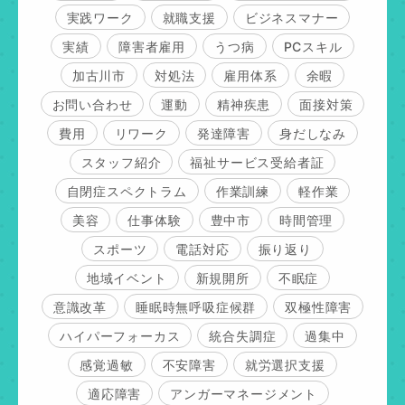
実践ワーク
就職支援
ビジネスマナー
実績
障害者雇用
うつ病
PCスキル
加古川市
対処法
雇用体系
余暇
お問い合わせ
運動
精神疾患
面接対策
費用
リワーク
発達障害
身だしなみ
スタッフ紹介
福祉サービス受給者証
自閉症スペクトラム
作業訓練
軽作業
美容
仕事体験
豊中市
時間管理
スポーツ
電話対応
振り返り
地域イベント
新規開所
不眠症
意識改革
睡眠時無呼吸症候群
双極性障害
ハイパーフォーカス
統合失調症
過集中
感覚過敏
不安障害
就労選択支援
適応障害
アンガーマネージメント