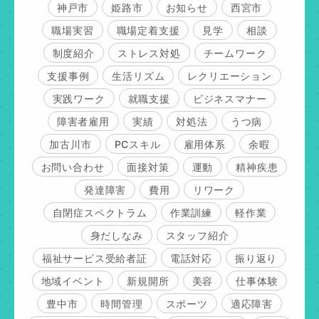
神戸市
姫路市
お知らせ
西宮市
職場実習
職場定着支援
見学
相談
制度紹介
ストレス対処
チームワーク
支援事例
生活リズム
レクリエーション
実践ワーク
就職支援
ビジネスマナー
障害者雇用
実績
対処法
うつ病
加古川市
PCスキル
雇用体系
余暇
お問い合わせ
面接対策
運動
精神疾患
発達障害
費用
リワーク
自閉症スペクトラム
作業訓練
軽作業
身だしなみ
スタッフ紹介
福祉サービス受給者証
電話対応
振り返り
地域イベント
新規開所
美容
仕事体験
豊中市
時間管理
スポーツ
適応障害