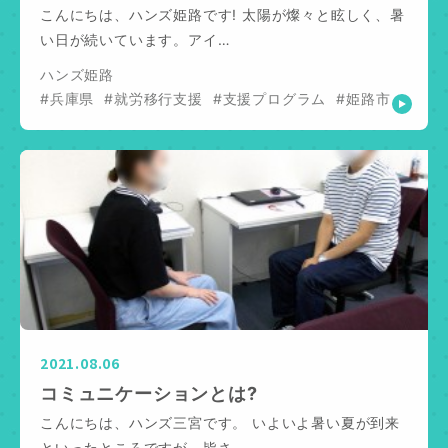
こんにちは、ハンズ姫路です! 太陽が燦々と眩しく、暑
い日が続いています。アイ…
ハンズ姫路
#兵庫県
#就労移行支援
#支援プログラム
#姫路市
2021.08.06
コミュニケーションとは?
こんにちは、ハンズ三宮です。 いよいよ暑い夏が到来
といったところですが、皆さ…