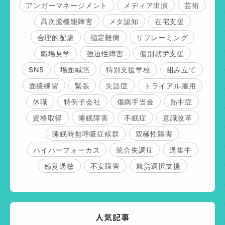
アンガーマネージメント
メディア出演
芸術
高次脳機能障害
メタ認知
在宅支援
合理的配慮
指定難病
リフレーミング
職場見学
強迫性障害
個別就労支援
SNS
場面緘黙
特別支援学校
組み立て
面接練習
緊張
失語症
トライアル雇用
休職
特例子会社
傷病手当金
熱中症
資格取得
睡眠障害
不眠症
意識改革
睡眠時無呼吸症候群
双極性障害
ハイパーフォーカス
統合失調症
過集中
感覚過敏
不安障害
就労選択支援
人気記事