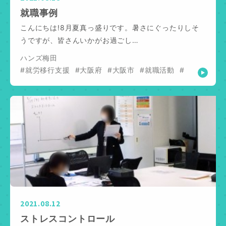
就職事例
こんにちは!8月夏真っ盛りです。暑さにぐったりしそ
うですが、皆さんいかがお過ごし…
ハンズ梅田
#就労移行支援
#大阪府
#大阪市
#就職活動
#
2021.08.12
ストレスコントロール