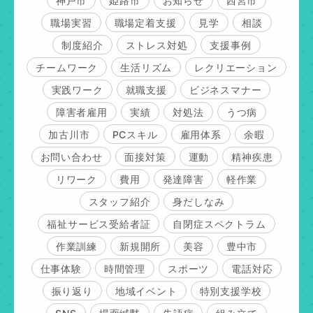
神戸市
姫路市
お知らせ
西宮市
職場実習
職場定着支援
見学
相談
制度紹介
ストレス対処
支援事例
チームワーク
生活リズム
レクリエーション
実践ワーク
就職支援
ビジネスマナー
障害者雇用
実績
対処法
うつ病
加古川市
PCスキル
雇用体系
余暇
お問い合わせ
面接対策
運動
精神疾患
リワーク
費用
発達障害
軽作業
スタッフ紹介
身だしなみ
福祉サービス受給者証
自閉症スペクトラム
作業訓練
新規開所
美容
豊中市
仕事体験
時間管理
スポーツ
電話対応
振り返り
地域イベント
特別支援学校