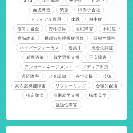
SNS
場面緘黙
失語症
組み立て
面接練習
緊張
特例子会社
トライアル雇用
休職
熱中症
傷病手当金
資格取得
睡眠障害
不眠症
意識改革
睡眠時無呼吸症候群
双極性障害
ハイパーフォーカス
過集中
統合失調症
感覚過敏
就労選択支援
不安障害
アンガーマネージメント
メディア出演
適応障害
メタ認知
在宅支援
芸術
高次脳機能障害
リフレーミング
合理的配慮
指定難病
個別就労支援
職場見学
強迫性障害