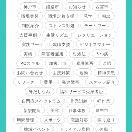
神戸市
姫路市
お知らせ
西宮市
職場実習
職場定着支援
見学
相談
制度紹介
ストレス対処
チームワーク
支援事例
生活リズム
レクリエーション
実践ワーク
就職支援
ビジネスマナー
実績
障害者雇用
対処法
うつ病
PCスキル
加古川市
雇用体系
余暇
お問い合わせ
面接対策
運動
精神疾患
リワーク
費用
発達障害
スタッフ紹介
身だしなみ
福祉サービス受給者証
自閉症スペクトラム
作業訓練
軽作業
新規開所
美容
仕事体験
豊中市
時間管理
スポーツ
電話対応
振り返り
地域イベント
トライアル雇用
休職