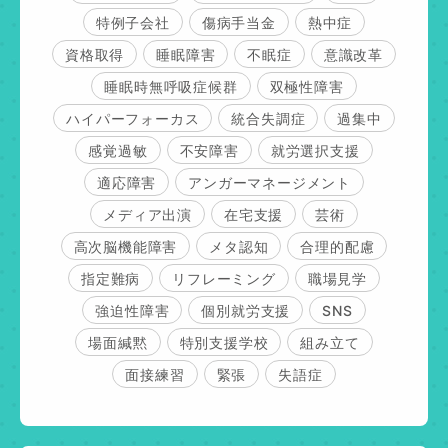
特例子会社
傷病手当金
熱中症
資格取得
睡眠障害
不眠症
意識改革
睡眠時無呼吸症候群
双極性障害
ハイパーフォーカス
統合失調症
過集中
感覚過敏
不安障害
就労選択支援
適応障害
アンガーマネージメント
メディア出演
在宅支援
芸術
高次脳機能障害
メタ認知
合理的配慮
指定難病
リフレーミング
職場見学
強迫性障害
個別就労支援
SNS
場面緘黙
特別支援学校
組み立て
面接練習
緊張
失語症