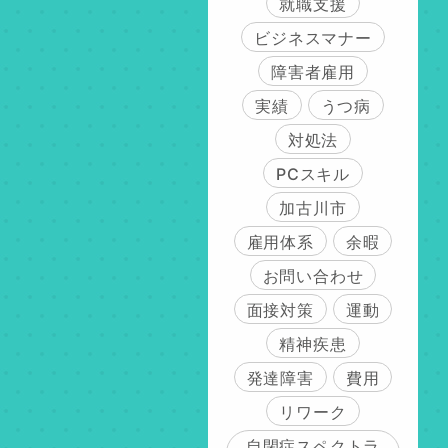
就職支援
ビジネスマナー
障害者雇用
実績
うつ病
対処法
PCスキル
加古川市
雇用体系
余暇
お問い合わせ
面接対策
運動
精神疾患
発達障害
費用
リワーク
自閉症スペクトラ