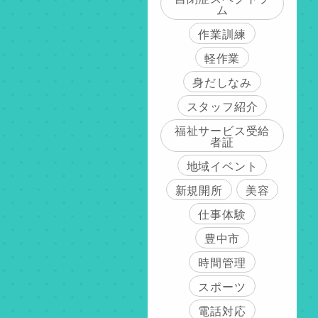
ム
作業訓練
軽作業
身だしなみ
スタッフ紹介
福祉サービス受給
者証
地域イベント
新規開所
美容
仕事体験
豊中市
時間管理
スポーツ
電話対応