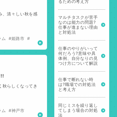
るための考え方
み、清々しい秋を感
マルチタスクが苦手
なのは能力の問題?
仕事が進まない理由
と対処法
ラム
#姫路市
#
仕事のやりがいって
何だろう?意味や具
体例、自分なりの見
つけ方について解説
!
仕事で断れない時
は?職場での対処法
く秋らしくなってき
と考え方
同じミスを繰り返し
てしまう場合の対処
ラム
#神戸市
法