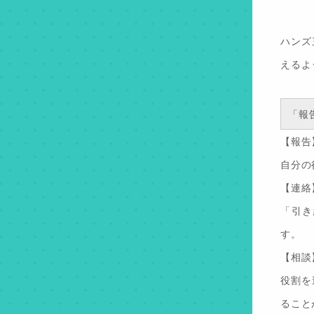
ハンズ
えるよ
「報
【報告
自分の
【連絡
「引き
す。
【相談
役割を
ること