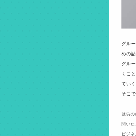
グルー
めの話
グルー
くこと
ていく
そこで
就労の
聞いた
ビジネ