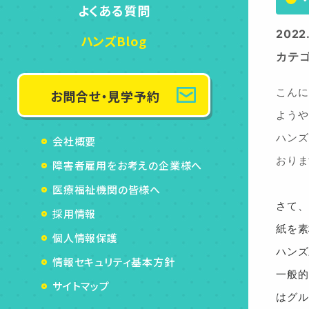
よくある質問
2022
ハンズBlog
カテ
お問合せ・見学予約
こんに
ようや
ハンズ
会社概要
おりま
障害者雇用をお考えの企業様へ
医療福祉機関の皆様へ
さて、
採用情報
紙を素
個人情報保護
ハンズ
情報セキュリティ基本方針
一般的
サイトマップ
はグル