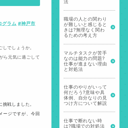
法
職場の人との関わり
ログラム
#神戸市
が難しいと感じると
きは?無理なく関わ
るための考え方
ごしでしょうか。
マルチタスクが苦手
がら元気に過ごして
なのは能力の問題?
仕事が進まない理由
と対処法
仕事のやりがいって
何だろう?意味や具
体例、自分なりの見
つけ方について解説
に挑戦しました。
メージですが、今回
仕事で断れない時
は?職場での対処法