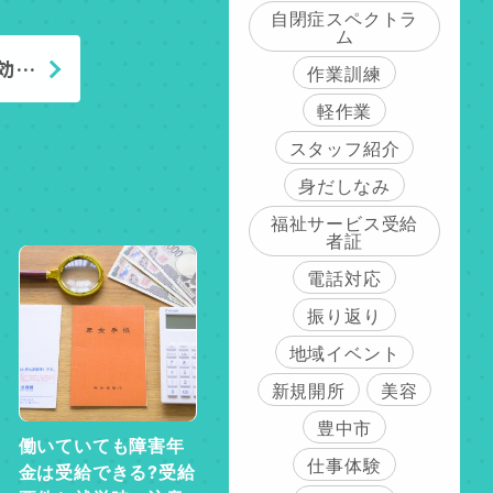
自閉症スペクトラ
ム
効…
作業訓練
軽作業
スタッフ紹介
身だしなみ
福祉サービス受給
者証
電話対応
振り返り
地域イベント
新規開所
美容
豊中市
働いていても障害年
仕事体験
金は受給できる?受給