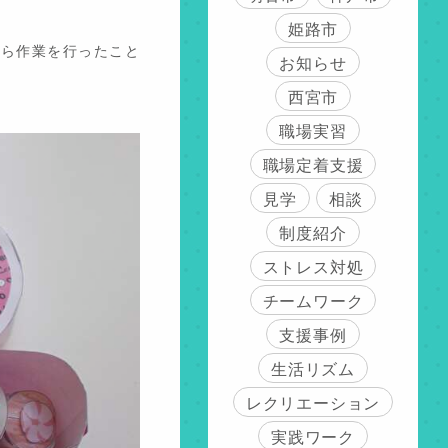
姫路市
ら作業を行ったこと
お知らせ
西宮市
職場実習
職場定着支援
見学
相談
制度紹介
ストレス対処
チームワーク
支援事例
生活リズム
レクリエーション
実践ワーク