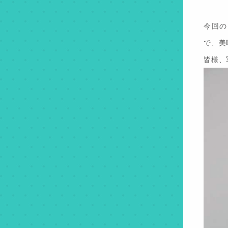
今回の
で、美
皆様、