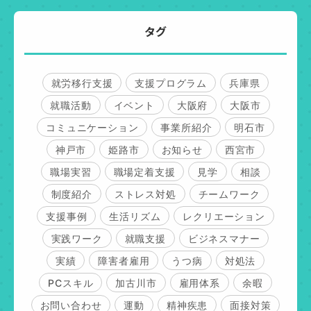
タグ
就労移行支援
支援プログラム
兵庫県
就職活動
イベント
大阪府
大阪市
コミュニケーション
事業所紹介
明石市
神戸市
姫路市
お知らせ
西宮市
職場実習
職場定着支援
見学
相談
制度紹介
ストレス対処
チームワーク
支援事例
生活リズム
レクリエーション
実践ワーク
就職支援
ビジネスマナー
実績
障害者雇用
うつ病
対処法
PCスキル
加古川市
雇用体系
余暇
お問い合わせ
運動
精神疾患
面接対策