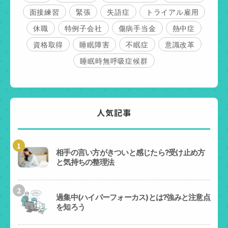
面接練習
緊張
失語症
トライアル雇用
休職
特例子会社
傷病手当金
熱中症
資格取得
睡眠障害
不眠症
意識改革
睡眠時無呼吸症候群
人気記事
1
相手の言い方がきついと感じたら?受け止め方
と気持ちの整理法
2
過集中(ハイパーフォーカス)とは?強みと注意点
を知ろう