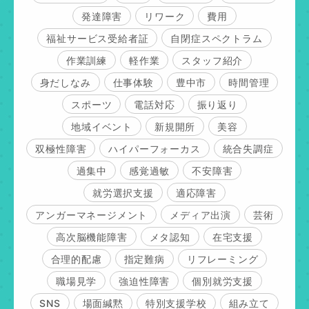
発達障害
リワーク
費用
福祉サービス受給者証
自閉症スペクトラム
作業訓練
軽作業
スタッフ紹介
身だしなみ
仕事体験
豊中市
時間管理
スポーツ
電話対応
振り返り
地域イベント
新規開所
美容
双極性障害
ハイパーフォーカス
統合失調症
過集中
感覚過敏
不安障害
就労選択支援
適応障害
アンガーマネージメント
メディア出演
芸術
高次脳機能障害
メタ認知
在宅支援
合理的配慮
指定難病
リフレーミング
職場見学
強迫性障害
個別就労支援
SNS
場面緘黙
特別支援学校
組み立て