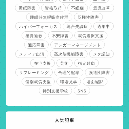
睡眠障害
資格取得
不眠症
意識改革
睡眠時無呼吸症候群
双極性障害
ハイパーフォーカス
統合失調症
過集中
感覚過敏
不安障害
就労選択支援
適応障害
アンガーマネージメント
メディア出演
高次脳機能障害
メタ認知
在宅支援
芸術
指定難病
リフレーミング
合理的配慮
強迫性障害
個別就労支援
職場見学
場面緘黙
特別支援学校
SNS
人気記事