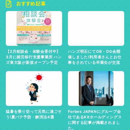
おすすめ記事
【2月相談会・体験会受付中】
ハンズ明石にてOB・OG会開
3月に就労移行支援事業所 ハン
催しました!利用者さんとお仕
ズ東大阪が新規オープン予定
事をされている卒業生が交流
猛暑を乗り切って元気に過ごそ
Forbes JAPANにグループ会
う!夏バテ予防・解消法4選
社であるKXホールディングス
に関する記事が掲載されまし
た。