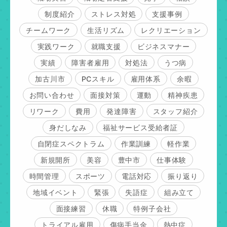
制度紹介
ストレス対処
支援事例
チームワーク
生活リズム
レクリエーション
実践ワーク
就職支援
ビジネスマナー
実績
障害者雇用
対処法
うつ病
加古川市
PCスキル
雇用体系
余暇
お問い合わせ
面接対策
運動
精神疾患
リワーク
費用
発達障害
スタッフ紹介
身だしなみ
福祉サービス受給者証
自閉症スペクトラム
作業訓練
軽作業
新規開所
美容
豊中市
仕事体験
時間管理
スポーツ
電話対応
振り返り
地域イベント
緊張
失語症
組み立て
面接練習
休職
特例子会社
トライアル雇用
傷病手当金
熱中症