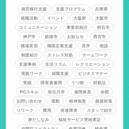
就労移行支援
支援プログラム
兵庫県
就職活動
イベント
大阪府
大阪市
コミュニケーション
事業所紹介
明石市
神戸市
姫路市
お知らせ
西宮市
職場実習
職場定着支援
見学
相談
制度紹介
ストレス対処
チームワーク
支援事例
生活リズム
レクリエーション
実践ワーク
就職支援
ビジネスマナー
実績
障害者雇用
うつ病
対処法
PCスキル
加古川市
雇用体系
余暇
お問い合わせ
運動
精神疾患
面接対策
リワーク
費用
発達障害
スタッフ紹介
身だしなみ
福祉サービス受給者証
自閉症スペクトラム
作業訓練
軽作業