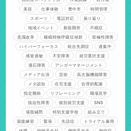
美容
仕事体験
豊中市
時間管理
スポーツ
電話対応
振り返り
地域イベント
新規開所
不眠症
意識改革
睡眠時無呼吸症候群
双極性障害
ハイパーフォーカス
統合失調症
過集中
感覚過敏
不安障害
就労選択支援
適応障害
アンガーマネージメント
メディア出演
芸術
高次脳機能障害
メタ認知
在宅支援
合理的配慮
指定難病
リフレーミング
職場見学
強迫性障害
個別就労支援
SNS
場面緘黙
特別支援学校
組み立て
面接練習
緊張
失語症
トライアル雇用
休職
特例子会社
傷病手当金
熱中症