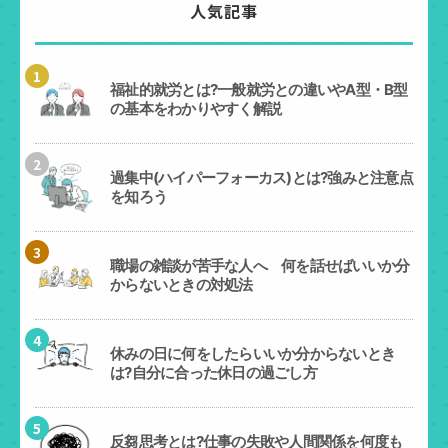
人気記事
1
福祉的就労とは?一般就労との違いやA型・B型
の基本をわかりやすく解説
2
過集中(ハイパーフォーカス)とは?強みと注意点
を知ろう
3
職場の雑談が苦手な人へ 何を話せばいいか分
からないときの対処法
4
休みの日に何をしたらいいか分からないとき
は?自分に合った休日の過ごし方
5
反芻思考とは?仕事の失敗や人間関係を何度も