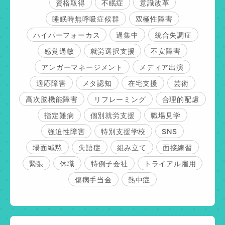
資格取得
不眠症
意識改革
睡眠時無呼吸症候群
双極性障害
ハイパーフォーカス
過集中
統合失調症
感覚過敏
就労選択支援
不安障害
アンガーマネージメント
メディア出演
適応障害
メタ認知
在宅支援
芸術
高次脳機能障害
リフレーミング
合理的配慮
指定難病
個別就労支援
職場見学
強迫性障害
特別支援学校
SNS
場面緘黙
失語症
組み立て
面接練習
緊張
休職
特例子会社
トライアル雇用
傷病手当金
熱中症