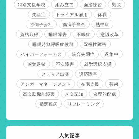
特別支援学校
組み立て
面接練習
緊張
失語症
トライアル雇用
休職
特例子会社
傷病手当金
熱中症
資格取得
睡眠障害
不眠症
意識改革
睡眠時無呼吸症候群
双極性障害
ハイパーフォーカス
統合失調症
過集中
感覚過敏
不安障害
就労選択支援
メディア出演
適応障害
アンガーマネージメント
在宅支援
芸術
高次脳機能障害
メタ認知
合理的配慮
指定難病
リフレーミング
人気記事