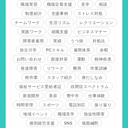
職場実習
職場定着支援
見学
相談
制度紹介
支援事例
ストレス対処
チームワーク
生活リズム
レクリエーション
実践ワーク
就職支援
ビジネスマナー
障害者雇用
実績
うつ病
対処法
加古川市
PCスキル
雇用体系
余暇
お問い合わせ
面接対策
運動
精神疾患
発達障害
リワーク
費用
作業訓練
軽作業
スタッフ紹介
身だしなみ
福祉サービス受給者証
自閉症スペクトラム
新規開所
美容
豊中市
仕事体験
時間管理
スポーツ
電話対応
振り返り
地域イベント
職場見学
強迫性障害
個別就労支援
SNS
場面緘黙