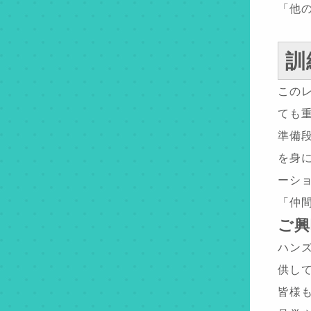
「他
訓
この
ても
準備
を身
ーシ
「仲
ご興
ハン
供し
皆様