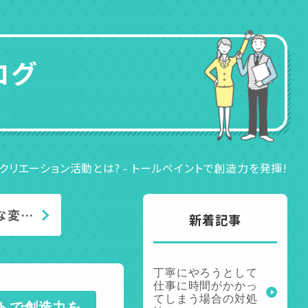
ログ
クリエーション活動とは? - トールペイントで創造力を発揮!
な変…
新着記事
丁寧にやろうとして
仕事に時間がかかっ
てしまう場合の対処
ントで創造力を