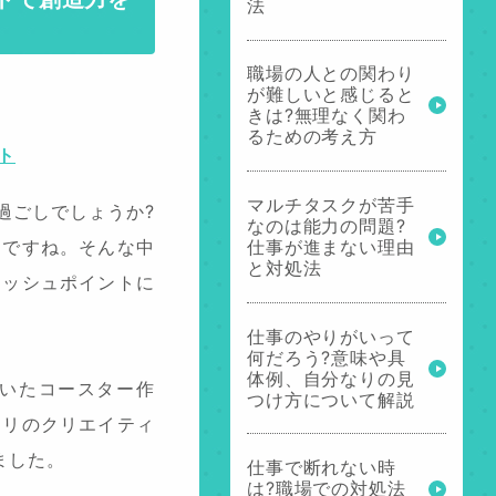
法
職場の人との関わり
が難しいと感じると
きは?無理なく関わ
るための考え方
ト
マルチタスクが苦手
過ごしでしょうか?
なのは能力の問題?
仕事が進まない理由
期ですね。そんな中
と対処法
レッシュポイントに
仕事のやりがいって
何だろう?意味や具
体例、自分なりの見
用いたコースター作
つけ方について解説
タリのクリエイティ
ました。
仕事で断れない時
は?職場での対処法