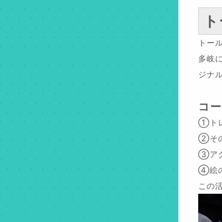
ト
トー
多岐
ジナ
コー
①ト
②そ
③ア
④絵
この