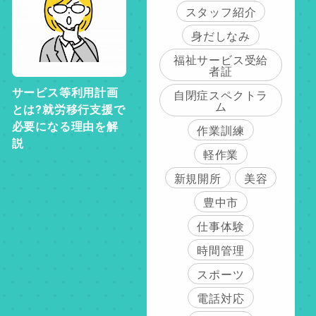
スタッフ紹介
身だしなみ
福祉サービス受給
者証
サービス等利用計画
自閉症スペクトラ
ム
とは?就労移行支援で
必要になる理由を解
作業訓練
説
軽作業
新規開所
美容
豊中市
仕事体験
時間管理
スポーツ
電話対応