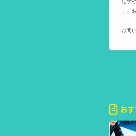
見学
す。
お問
おす