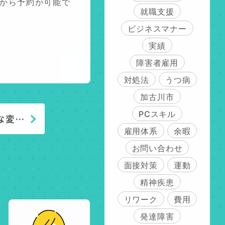
から予約が可能で
就職支援
ビジネスマナー
実績
障害者雇用
対処法
うつ病
加古川市
PCスキル
な変…
雇用体系
余暇
お問い合わせ
面接対策
運動
精神疾患
リワーク
費用
発達障害