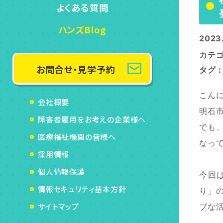
よくある質問
ハンズBlog
2023.
カテ
お問合せ・見学予約
タグ
こん
会社概要
明石
障害者雇用をお考えの企業様へ
でも
医療福祉機関の皆様へ
なっ
採用情報
個人情報保護
今回
情報セキュリティ基本方針
り」
サイトマップ
ブな