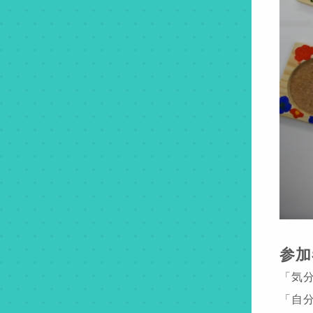
参加
「気
「自