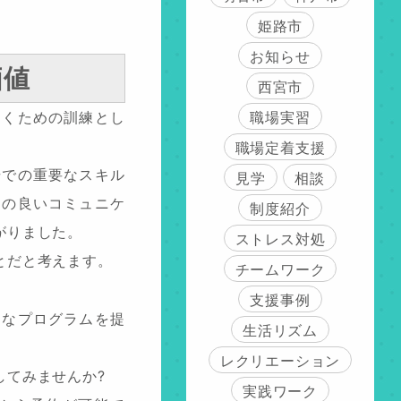
姫路市
お知らせ
価値
西宮市
職場実習
働くための訓練とし
職場定着支援
場での重要なスキル
見学
相談
ての良いコミュニケ
制度紹介
がりました。
ストレス対処
とだと考えます。
チームワーク
支援事例
々なプログラムを提
生活リズム
レクリエーション
してみませんか?
実践ワーク