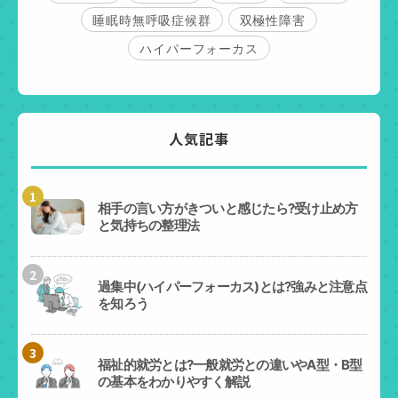
睡眠時無呼吸症候群
双極性障害
ハイパーフォーカス
人気記事
1
相手の言い方がきついと感じたら?受け止め方
と気持ちの整理法
2
過集中(ハイパーフォーカス)とは?強みと注意点
を知ろう
3
福祉的就労とは?一般就労との違いやA型・B型
の基本をわかりやすく解説