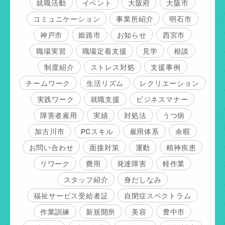
就職活動
イベント
大阪府
大阪市
コミュニケーション
事業所紹介
明石市
神戸市
姫路市
お知らせ
西宮市
職場実習
職場定着支援
見学
相談
制度紹介
ストレス対処
支援事例
チームワーク
生活リズム
レクリエーション
実践ワーク
就職支援
ビジネスマナー
障害者雇用
実績
対処法
うつ病
加古川市
PCスキル
雇用体系
余暇
お問い合わせ
面接対策
運動
精神疾患
リワーク
費用
発達障害
軽作業
スタッフ紹介
身だしなみ
福祉サービス受給者証
自閉症スペクトラム
作業訓練
新規開所
美容
豊中市