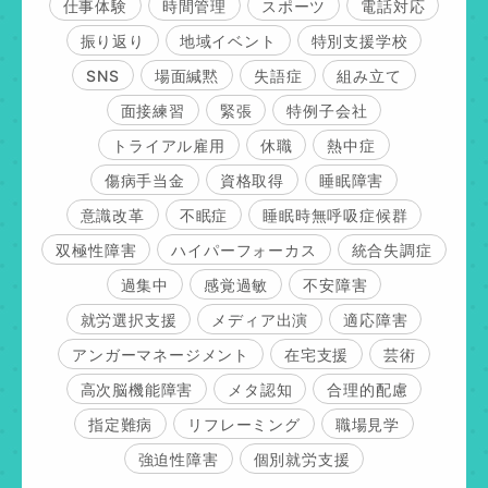
仕事体験
時間管理
スポーツ
電話対応
振り返り
地域イベント
特別支援学校
SNS
場面緘黙
失語症
組み立て
面接練習
緊張
特例子会社
トライアル雇用
休職
熱中症
傷病手当金
資格取得
睡眠障害
意識改革
不眠症
睡眠時無呼吸症候群
双極性障害
ハイパーフォーカス
統合失調症
過集中
感覚過敏
不安障害
就労選択支援
メディア出演
適応障害
アンガーマネージメント
在宅支援
芸術
高次脳機能障害
メタ認知
合理的配慮
指定難病
リフレーミング
職場見学
強迫性障害
個別就労支援