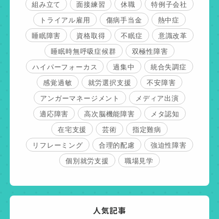
組み立て
面接練習
休職
特例子会社
トライアル雇用
傷病手当金
熱中症
睡眠障害
資格取得
不眠症
意識改革
睡眠時無呼吸症候群
双極性障害
ハイパーフォーカス
過集中
統合失調症
感覚過敏
就労選択支援
不安障害
アンガーマネージメント
メディア出演
適応障害
高次脳機能障害
メタ認知
在宅支援
芸術
指定難病
リフレーミング
合理的配慮
強迫性障害
個別就労支援
職場見学
人気記事