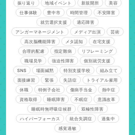
振り返り
地域イベント
新規開所
美容
仕事体験
豊中市
時間管理
不安障害
就労選択支援
適応障害
アンガーマネージメント
メディア出演
芸術
高次脳機能障害
メタ認知
在宅支援
合理的配慮
指定難病
リフレーミング
職場見学
強迫性障害
個別就労支援
SNS
場面緘黙
特別支援学校
組み立て
面接練習
緊張
失語症
トライアル雇用
休職
特例子会社
傷病手当金
熱中症
資格取得
睡眠障害
不眠症
意識改革
睡眠時無呼吸症候群
双極性障害
ハイパーフォーカス
統合失調症
過集中
感覚過敏