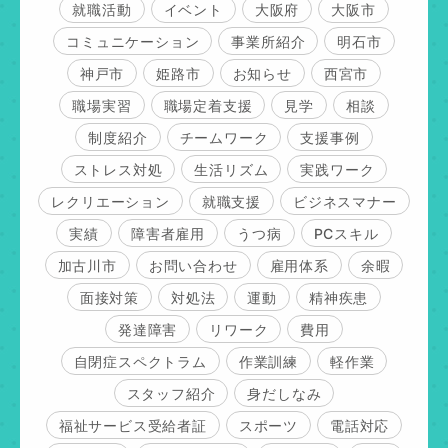
就職活動
イベント
大阪府
大阪市
コミュニケーション
事業所紹介
明石市
神戸市
姫路市
お知らせ
西宮市
職場実習
職場定着支援
見学
相談
制度紹介
チームワーク
支援事例
ストレス対処
生活リズム
実践ワーク
レクリエーション
就職支援
ビジネスマナー
実績
障害者雇用
うつ病
PCスキル
加古川市
お問い合わせ
雇用体系
余暇
面接対策
対処法
運動
精神疾患
発達障害
リワーク
費用
自閉症スペクトラム
作業訓練
軽作業
スタッフ紹介
身だしなみ
福祉サービス受給者証
スポーツ
電話対応