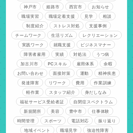
神戸市
姫路市
西宮市
お知らせ
職場実習
職場定着支援
見学
相談
制度紹介
ストレス対処
支援事例
チームワーク
生活リズム
レクリエーション
実践ワーク
就職支援
ビジネスマナー
障害者雇用
実績
対処法
うつ病
加古川市
PCスキル
雇用体系
余暇
お問い合わせ
面接対策
運動
精神疾患
発達障害
リワーク
費用
作業訓練
軽作業
スタッフ紹介
身だしなみ
福祉サービス受給者証
自閉症スペクトラム
新規開所
美容
豊中市
仕事体験
時間管理
スポーツ
電話対応
振り返り
地域イベント
職場見学
強迫性障害