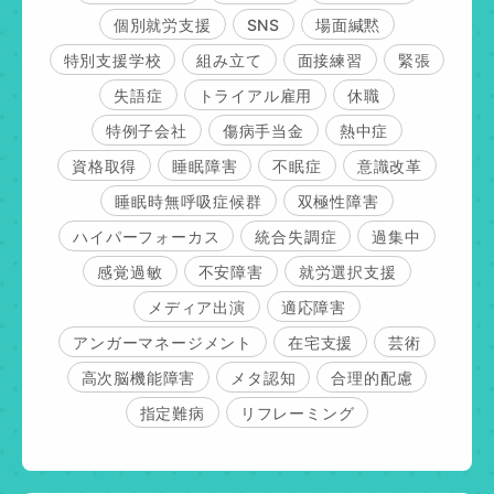
個別就労支援
SNS
場面緘黙
特別支援学校
組み立て
面接練習
緊張
失語症
トライアル雇用
休職
特例子会社
傷病手当金
熱中症
資格取得
睡眠障害
不眠症
意識改革
睡眠時無呼吸症候群
双極性障害
ハイパーフォーカス
統合失調症
過集中
感覚過敏
不安障害
就労選択支援
メディア出演
適応障害
アンガーマネージメント
在宅支援
芸術
高次脳機能障害
メタ認知
合理的配慮
指定難病
リフレーミング